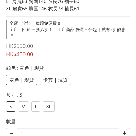
L   肩寬63 胸圍140 衣長76 袖長60
XL 肩寬65 胸圍146 衣長78 袖長61
全店，全館 | 繼續免運費 !!!
全店，回歸 三折八折 !! | 全店商品 任選三件起 | 就有8折優惠
!!!
HK$550.00
HK$450.00
顏色
: 灰色 | 現貨
灰色 | 現貨
卡其 | 現貨
尺寸
: S
S
M
L
XL
數量