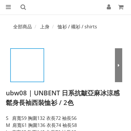
全部商品
上身
恤衫 / 襯衫 / shirts
ubw08 | UNBENT 日系抗皺亞麻冰涼感
鬆身長袖西裝恤衫 / 2色
S   肩寬59 胸圍132 衣長72 袖長56
M  肩寬61 胸圍136 衣長74 袖長58