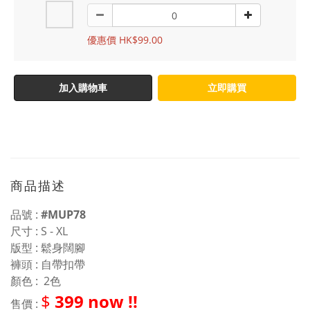
優惠價 HK$99.00
加入購物車
立即購買
商品描述
品號 :
#MUP78
尺寸 : S - XL
版型 : 鬆身闊腳
褲頭 : 自帶扣帶
顏色 : 2色
$
399 now !!
售價 :